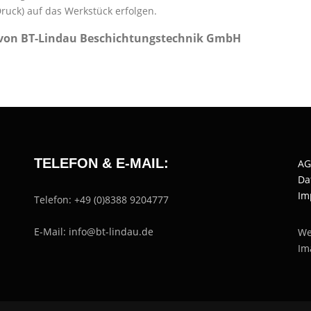
ruck) auf das Werkstück erfolgen.
 von BT-Lindau Beschichtungstechnik GmbH
TELEFON & E-MAIL:
AG
Da
Im
Telefon: +49 (0)8388 9204777
E-Mail: info@bt-lindau.de
We
Im