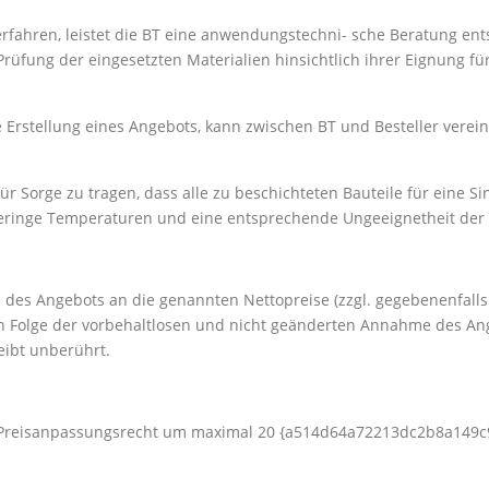
rfahren, leistet die BT eine anwendungstechni- sche Beratung ent
r Prüfung der eingesetzten Materialien hinsichtlich ihrer Eignung f
Erstellung eines Angebots, kann zwischen BT und Besteller verein
ür Sorge zu tragen, dass alle zu beschichteten Bauteile für eine Si
uf geringe Temperaturen und eine entsprechende Ungeeignetheit der
m des Angebots an die genannten Nettopreise (zzgl. gegebenenfal
n Folge der vorbehaltlosen und nicht geänderten Annahme des Ang
eibt unberührt.
ein Preisanpassungsrecht um maximal 20 {a514d64a72213dc2b8a1