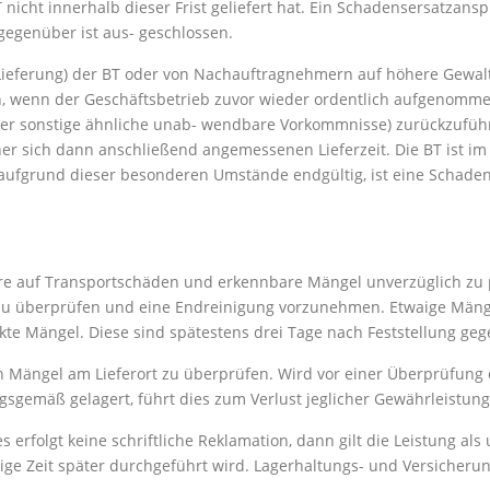
 nicht innerhalb dieser Frist geliefert hat. Ein Schadensersatzan
gegenüber ist aus- geschlossen.
 Lieferung) der BT oder von Nachauftragnehmern auf höhere Gewalt
 wenn der Geschäftsbetrieb zuvor wieder ordentlich aufgenomme
 sonstige ähnliche unab- wendbare Vorkommnisse) zurückzuführen, 
iner sich dann anschließend angemessenen Lieferzeit. Die BT ist im 
ng aufgrund dieser besonderen Umstände endgültig, ist eine Schad
g
ere auf Transportschäden und erkennbare Mängel unverzüglich zu 
el zu überprüfen und eine Endreinigung vorzunehmen. Etwaige Mäng
ckte Mängel. Diese sind spätestens drei Tage nach Feststellung ge
gten Mängel am Lieferort zu überprüfen. Wird vor einer Überprüfu
gsgemäß gelagert, führt dies zum Verlust jeglicher Gewährleistun
s erfolgt keine schriftliche Reklamation, dann gilt die Leistung a
nige Zeit später durchgeführt wird. Lagerhaltungs- und Versicheru