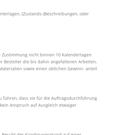
Unterlagen, (Zustands-)Beschreibungen, oder
die Zustimmung nicht binnen 10 Kalendertagen
 Besteller die bis dahin angefallenen Arbeiten,
aterialien sowie einen üblichen Gewinn- anteil
 führen, dass sie für die Auftragsdurchführung
 kein Anspruch auf Ausgleich etwaiger
rm. Beruht der Kündigungsgrund auf einer