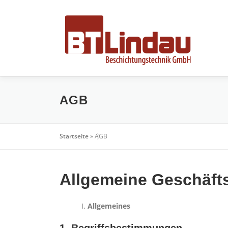
Zum
Inhalt
springen
AGB
Startseite
»
AGB
Allgemeine Geschäf
Allgemeines