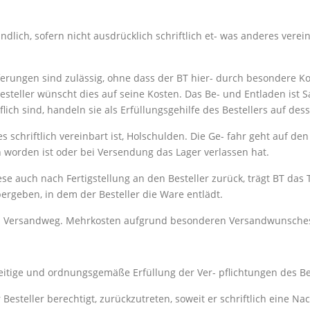
lich, sofern nicht ausdrücklich schriftlich et- was anderes vereinb
ferungen sind zulässig, ohne dass der BT hier- durch besondere Ko
steller wünscht dies auf seine Kosten. Das Be- und Entladen ist S
lich sind, handeln sie als Erfüllungsgehilfe des Bestellers auf dess
s schriftlich vereinbart ist, Holschulden. Die Ge- fahr geht auf de
orden ist oder bei Versendung das Lager verlassen hat.
iese auch nach Fertigstellung an den Besteller zurück, trägt BT das
rgeben, in dem der Besteller die Ware entlädt.
 Versandweg. Mehrkosten aufgrund besonderen Versandwunsches d
zeitige und ordnungsgemäße Erfüllung der Ver- pflichtungen des Be
er Besteller berechtigt, zurückzutreten, soweit er schriftlich eine 