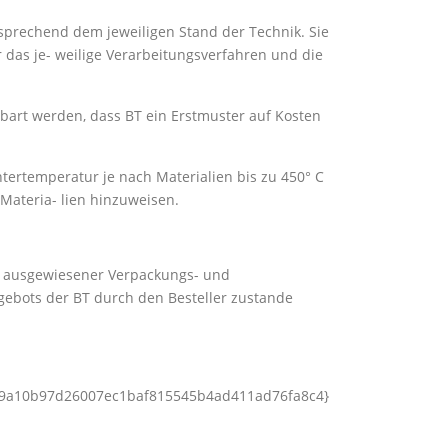
sprechend dem jeweiligen Stand der Technik. Sie
ür das je- weilige Verarbeitungsverfahren und die
bart werden, dass BT ein Erstmuster auf Kosten
ntertemperatur je nach Materialien bis zu 450° C
 Materia- lien hinzuweisen.
ls ausgewiesener Verpackungs- und
ebots der BT durch den Besteller zustande
49c9a10b97d26007ec1baf815545b4ad411ad76fa8c4}