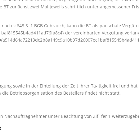
die BT zunächst zwei Mal jeweils schriftlich unter angemessener Fr
 nach § 648 S. 1 BGB Gebrauch, kann die BT als pauschale Vergüt
af815545b4ad411ad76fa8c4} der vereinbarten Vergütung verlang
 80{a514d64a72213dc2b8a149c9a10b97d26007ec1baf815545b4ad411a
gung sowie in der Einteilung der Zeit ihrer Tä- tigkeit frei und hat
die Betriebsorganisation des Bestellers findet nicht statt.
, an Nachauftragnehmer unter Beachtung von Zif- fer 1 weiterzugeb
e