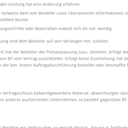
oder Leistung hat eine Änderung erfahren
ur teilweise dem vom Besteller zuvor überlassenen Informationen, 
stelltem Muster
ngsschritte oder Materialien erweist sich als not- wendig
ng sind dem Besteller auf sein Verlangen mit- zuteilen.
t, hat der Besteller der Preisanpassung zuzu- stimmen. Erfolgt 
nn BT vom Vertrag zurücktreten. Erfolgt keine Zustimmung, hat der
er kon- kreten Auftragsdurchführung bestellte oder beschaffte M
h Vertragsschluss bekanntgewordene Material- abweichungen dazu
ür ein anderes ausführendes Unternehmen, so besteht gegenüber BT
der Besteller ein Verbraucher, so genügt die Kün- digung in Textfo