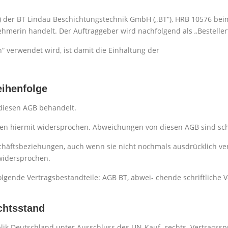
“) der BT Lindau Beschichtungstechnik GmbH („BT“), HRB 10576 bei
ehmerin handelt. Der Auftraggeber wird nachfolgend als „Besteller
h“ verwendet wird, ist damit die Einhaltung der
eihenfolge
 diesen AGB behandelt.
n hiermit widersprochen. Abweichungen von diesen AGB sind schri
schäftsbeziehungen, auch wenn sie nicht nochmals ausdrücklich v
widersprochen.
folgende Vertragsbestandteile: AGB BT, abwei- chende schriftliche
ichtsstand
blik Deutschland unter Ausschluss des UN-Kauf- rechts. Vertragssp